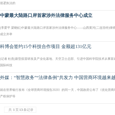
巡逻执法的
中蒙最大陆路口岸首家涉外法律服务中心成立
(李爱平 梁晓虹)中蒙最大陆路口岸首家涉外法律服务中心——山西黄河(二连浩特)律
成立并举
科博会签约15个科技合作项目 金额超131亿元
(记者 杜燕)新型疫苗研发及产业化基地、天空卫士总部、引进中国科学院技术从事
国际科技
外媒：“智慧政务”“法律条例”共发力 中国营商环境越来
就在世界银行发布《全球营商环境报告2020》的同一天，中国政府公布了《优化营
产权保护等
共
1
页
13
条记录