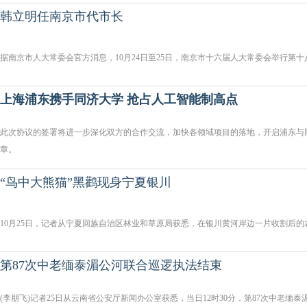
韩立明任南京市代市长
据南京市人大常委会官方消息，10月24日至25日，南京市十六届人大常委会举行第十
上海浦东携手同济大学 抢占人工智能制高点
此次协议的签署将进一步深化双方的合作交流，加快各领域项目的落地，开启浦东与
章。
“鸟中大熊猫”黑鹳现身宁夏银川
10月25日，记者从宁夏回族自治区林业和草原局获悉，在银川黄河岸边一片收割后
第87次中老缅泰湄公河联合巡逻执法结束
(李朋飞)记者25日从云南省公安厅新闻办公室获悉，当日12时30分，第87次中老