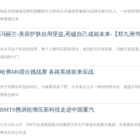
知名女性健康品牌刘燕酿制今日宣布正式邀请李湘成为品牌全新代言人。一向倡导用
希望通过李
冯丽兰-美容护肤自用受益,死磕自己成就未来-【郑九洲
在今天这个多彩的世界，每个人都可以获得成功，成功的方式有很多，冯丽兰就是遇
成功的大门
哈弗M6擂台挑战赛 各路英雄前来应战
关于同级别车型的对比，大家看得多了吧，今天来点儿不一样的跨界对比，挑选不同
用田忌赛马
BMTS携涡轮增压新科技走进中国重汽
11月14日上午，BMTS走进我国最大的重型汽车生产基地中国重汽集团，开展展技术
希先生对公司进