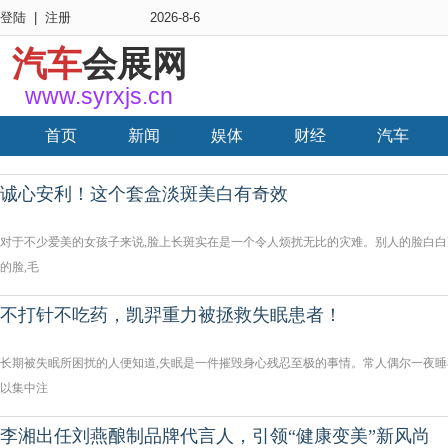
登陆
|
注册
2026-8-6
汽车
会展网
www.syrxjs.cn
首页
新闻
娱体
财经
汽车
诚心安利！这个套盒淡斑美白有奇效
对于不少爱美的女孩子来说,脸上长斑实在是一个令人烦扰无比的灾难。别人的脸白白净
的脸,毛
不打针不吃药，凯羿重力被拯救失眠患者！
长期被失眠所困扰的人便知道,失眠是一件摧毁身心残忍至极的事情。常人偶尔一夜睡
以集中注
李湘出任刘燕酿制品牌代言人，引领“健康变美”新风尚