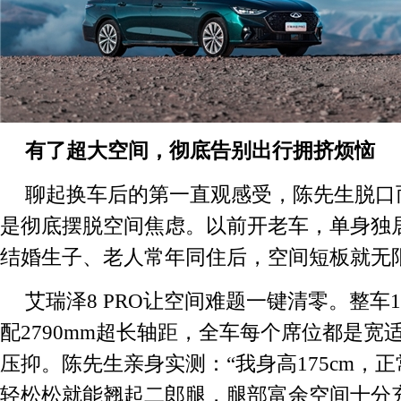
有了超大空间，
彻底告别出行拥挤烦恼
聊起换车后的第一直观感受，陈先生脱口
是彻底摆脱空间焦虑。以前开老车，单身独
结婚生子、老人常年同住后，空间短板就无
艾瑞泽8 PRO让空间难题一键清零。整车1
配2790mm超长轴距，全车每个席位都是宽
压抑。陈先生亲身实测：“我身高175cm，
轻松松就能翘起二郎腿，腿部富余空间十分