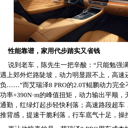
性能靠谱，
家用代步踏实又省钱
说到老车，陈先生一把辛酸：“只能勉强
遇上郊外烂路陡坡，动力明显跟不上，高速
负……”而艾瑞泽8 PRO的2.0T鲲鹏动力完全
功率+390N·m的峰值扭矩，动力输出平顺
通勤，红绿灯起步轻快利落；高速路段超车
推背感，提速干脆利落，行车底气十足，操