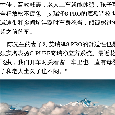
性佳，高效减震，老人上车就能休憩，孩子
全程放松不疲惫。艾瑞泽8 PRO的底盘调校
减速带和乡间坑洼路时车身稳当，颠簸感过
超之前的车。
陈先生的妻子对艾瑞泽8 PRO的舒适性也
须实名表扬C-PURE奇瑞净立方系统。最近
飞虫，我们开车时关着窗，车里也一直有母
子和老人坐久了也不闷。”