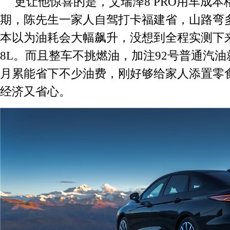
更让他惊喜的是，艾瑞泽8 PRO用车成
期，陈先生一家人自驾打卡福建省，山路弯
本以为油耗会大幅飙升，没想到全程实测下
8L。而且整车不挑燃油，加注92号普通汽
月累能省下不少油费，刚好够给家人添置零
经济又省心。