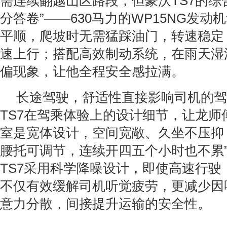
需连续翻越山区路段，但豪沃TS7的综
分答卷”——630马力的WP15NG发
平顺，爬坡时无需猛踩油门，转速稳定
速上行；搭配高效制动系统，在雨天湿
偏现象，让他全程安全感拉满。
长途驾驶，舒适性直接影响司机的驾
TS7在驾乘体验上的设计细节，让龙师傅
室是宽体设计，空间宽敞、久坐不压抑
腰托可调节，连续开四五个小时也不累
TS7采用科学降噪设计，即使高速行驶
不仅有效缓解司机听觉疲劳，更减少因
意力分散，间接提升运输的安全性。