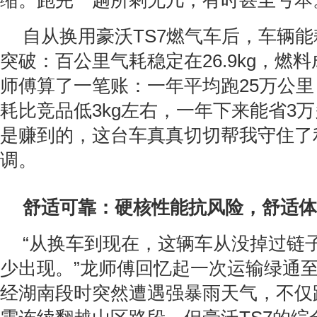
缩。跑完一趟所剩无几，有时甚至亏本
自从换用豪沃TS7燃气车后，车辆
突破：百公里气耗稳定在26.9kg，燃
师傅算了一笔账：一年平均跑25万公里
耗比竞品低3kg左右，一年下来能省3万
是赚到的，这台车真真切切帮我守住了
调。
舒适可靠：硬核性能抗风险，舒适体
“从换车到现在，这辆车从没掉过链
少出现。”龙师傅回忆起一次运输绿通
经湖南段时突然遭遇强暴雨天气，不仅